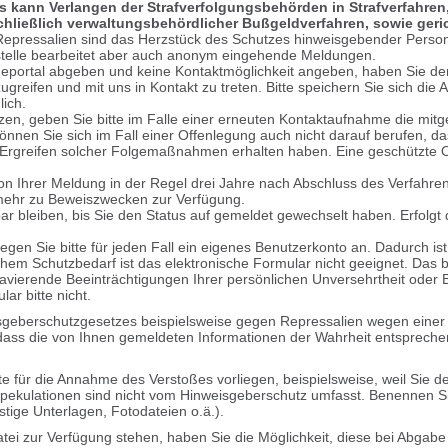
ies kann Verlangen der Strafverfolgungsbehörden in Strafverfahr
hließlich verwaltungsbehördlicher Bußgeldverfahren, sowie geri
Repressalien sind das Herzstück des Schutzes hinweisgebender Persone
stelle bearbeitet aber auch anonym eingehende Meldungen.
portal abgeben und keine Kontaktmöglichkeit angeben, haben Sie den
zugreifen und mit uns in Kontakt zu treten. Bitte speichern Sie sich di
lich.
zen, geben Sie bitte im Falle einer erneuten Kontaktaufnahme die mitg
önnen Sie sich im Fall einer Offenlegung auch nicht darauf berufen, 
Ergreifen solcher Folgemaßnahmen erhalten haben. Eine geschützte 
on Ihrer Meldung in der Regel drei Jahre nach Abschluss des Verfahre
 mehr zu Beweiszwecken zur Verfügung.
tbar bleiben, bis Sie den Status auf gemeldet gewechselt haben. Erfolgt 
legen Sie bitte für jeden Fall ein eigenes Benutzerkonto an. Dadurch ist
ohem Schutzbedarf ist das elektronische Formular nicht geeignet. Das
avierende Beeinträchtigungen Ihrer persönlichen Unversehrtheit oder B
ar bitte nicht.
isgeberschutzgesetzes beispielsweise gegen Repressalien wegen einer 
ass die von Ihnen gemeldeten Informationen der Wahrheit entsprechen
e für die Annahme des Verstoßes vorliegen, beispielsweise, weil Sie
pekulationen sind nicht vom Hinweisgeberschutz umfasst. Benennen Si
tige Unterlagen, Fotodateien o.ä.).
atei zur Verfügung stehen, haben Sie die Möglichkeit, diese bei Abgab