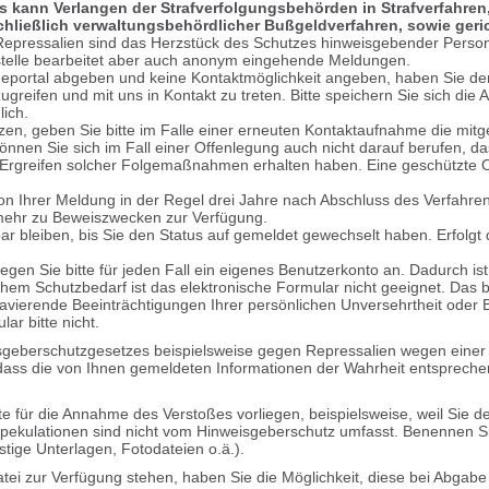
ies kann Verlangen der Strafverfolgungsbehörden in Strafverfahr
hließlich verwaltungsbehördlicher Bußgeldverfahren, sowie geri
Repressalien sind das Herzstück des Schutzes hinweisgebender Persone
stelle bearbeitet aber auch anonym eingehende Meldungen.
portal abgeben und keine Kontaktmöglichkeit angeben, haben Sie den
zugreifen und mit uns in Kontakt zu treten. Bitte speichern Sie sich di
lich.
zen, geben Sie bitte im Falle einer erneuten Kontaktaufnahme die mitg
önnen Sie sich im Fall einer Offenlegung auch nicht darauf berufen, 
Ergreifen solcher Folgemaßnahmen erhalten haben. Eine geschützte 
on Ihrer Meldung in der Regel drei Jahre nach Abschluss des Verfahre
 mehr zu Beweiszwecken zur Verfügung.
tbar bleiben, bis Sie den Status auf gemeldet gewechselt haben. Erfolgt 
legen Sie bitte für jeden Fall ein eigenes Benutzerkonto an. Dadurch ist
ohem Schutzbedarf ist das elektronische Formular nicht geeignet. Das
avierende Beeinträchtigungen Ihrer persönlichen Unversehrtheit oder B
ar bitte nicht.
isgeberschutzgesetzes beispielsweise gegen Repressalien wegen einer 
ass die von Ihnen gemeldeten Informationen der Wahrheit entsprechen
e für die Annahme des Verstoßes vorliegen, beispielsweise, weil Sie
pekulationen sind nicht vom Hinweisgeberschutz umfasst. Benennen Si
tige Unterlagen, Fotodateien o.ä.).
atei zur Verfügung stehen, haben Sie die Möglichkeit, diese bei Abgab